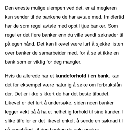
Den eneste mulige ulempen ved det, er at megleren
kun sender til de bankene de har avtale med. Imidlertid
har de som regel avtale med opptil tjue banker. Som
regel er det flere banker enn du ville sendt søknader til
på egen hånd. Det kan likevel være lurt å sjekke listen
over banker de samarbeider med, for å se at ikke en
bank som er viktig for deg mangler.
Hvis du allerede har et
kundeforhold i en bank
, kan
det for eksempel være naturlig å søke om forbrukslån
der. Det er ikke sikkert de har det beste tilbudet.
Likevel er det lurt å undersøke, siden noen banker
legger vekt på å ha et helhetlig forhold til sine kunder. I
slike tilfeller er det likevel enkelt å sende en søknad til
på egenhånd, til den banken du selv ønsker.