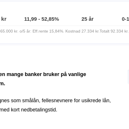
 kr
11,99 - 52,85%
25 år
0-
65.000 kr. o/5 år: Eff.rente 15,84%. Kostnad 27.334 kr.Totalt 92.334 kr.
sen mange banker bruker på vanlige
um.
egnes som smålån, fellesnevnere for usikrede lån,
 med kort nedbetalingstid.