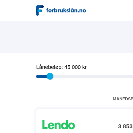
Lånebeløp:
45 000 kr
MÅNEDS
3 853