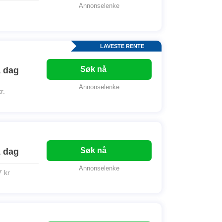
Annonselenke
.
LAVESTE RENTE
Søk nå
1 dag
Annonselenke
r.
Søk nå
1 dag
Annonselenke
7 kr