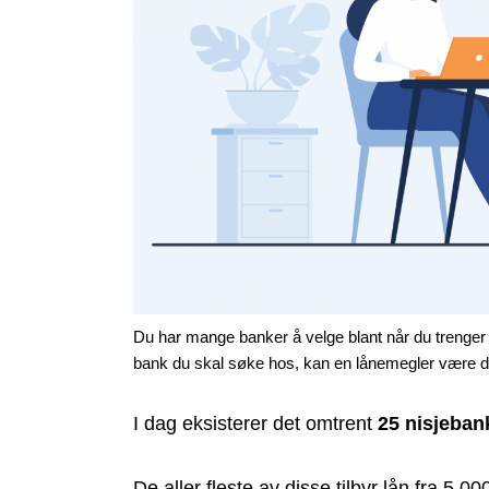
Du har mange banker å velge blant når du trenger 
bank du skal søke hos, kan en lånemegler være d
I dag eksisterer det omtrent
25 nisjebank
De aller fleste av disse tilbyr lån fra 5 