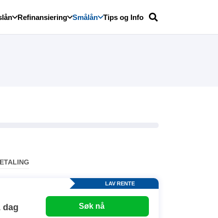
slån
Refinansiering
Smålån
Tips og Info
ETALING
LAV RENTE
Søk nå
1 dag