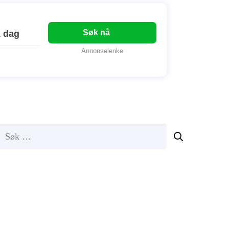
Søk nå
1 dag
Annonselenke
Søk
etter: