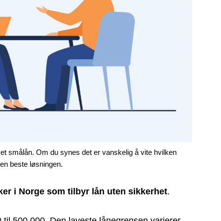
et smålån. Om du synes det er vanskelig å vite hvilken
en beste løsningen.
er i Norge som tilbyr lån uten sikkerhet
.
000 til 500 000. Den laveste lånegrensen varierer