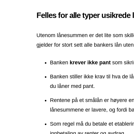
Felles for alle typer usikrede 
Utenom lånesummen er det lite som skill
gjelder for stort sett alle bankers lån ut
Banken
krever ikke pant
som sikri
Banken stiller ikke krav til hva de l
du låner med pant.
Rentene på et smålån er høyere enn
lånesummene er lavere, og fordi ba
Som regel må du betale et etableri
innbetaling av renter og avdrag.