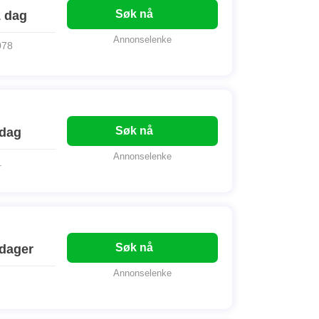
Søk nå
1 dag
Annonselenke
078
Søk nå
 dag
Annonselenke
.
Søk nå
 dager
Annonselenke