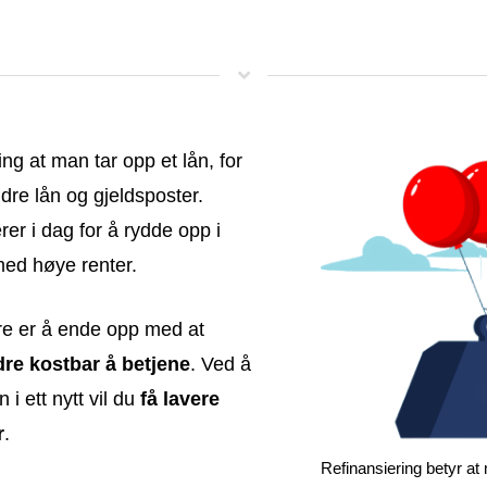
ring at man tar opp et lån, for
ndre lån og gjeldsposter.
r i dag for å rydde opp i
med høye renter.
re er å ende opp med at
re kostbar å betjene
. Ved å
i ett nytt vil du
få lavere
r
.
Refinansiering betyr at 