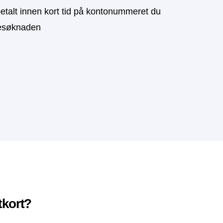
etalt innen kort tid på kontonummeret du
ånesøknaden
tkort?