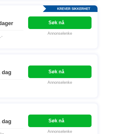
KREVER SIKKERHET
Søk nå
dager
Annonselenke
,-
Søk nå
1 dag
Annonselenke
Søk nå
1 dag
Annonselenke
 kr