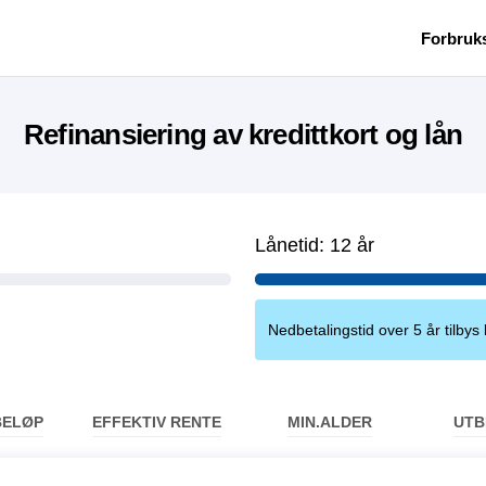
Forbruk
Refinansiering av kredittkort og lån
Lånetid:
12 år
Nedbetalingstid over 5 år tilbys 
BELØP
EFFEKTIV RENTE
MIN.ALDER
UTB