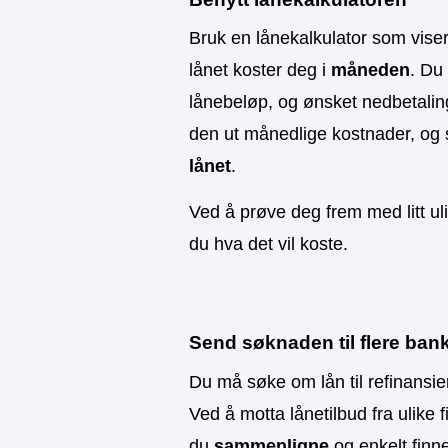
Bruk en lånekalkulator som vis
lånet koster deg i
måneden
. Du 
lånebeløp, og ønsket nedbetaling
den ut månedlige kostnader, og 
lånet
.
Ved å prøve deg frem med litt ul
du hva det vil koste.
Send søknaden til flere ban
Du må søke om lån til refinansi
Ved å motta lånetilbud fra ulike f
du
sammenligne
og enkelt finn