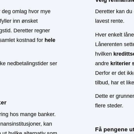
er deg omlag hvor mye
Deretter kan du
fyller inn ønsket
lavest rente.
stid. Deretter regner
Hver enkelt lån
samlet kostnad for
hele
Lånerenten sette
hvilken
kreditt
ike nedbetalingstider ser
andre
kriterier
Derfor er det ik
tilbud, har et li
Dette er grunnen
ker
flere steder.
ering hos mange banker.
inansinstitusjoner, kan
Få pengene ut
e ut hvilke alternativ som