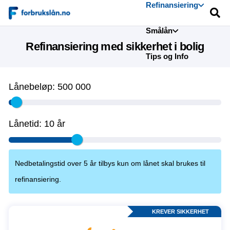
Refinansiering
Smålån
Refinansiering med sikkerhet i bolig
Tips og Info
Lånebeløp:
500 000
Lånetid:
10 år
Nedbetalingstid over 5 år tilbys kun om lånet skal brukes til
refinansiering.
KREVER SIKKERHET