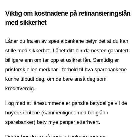
Viktig om kostnadene på refinansieringslån
med sikkerhet
Låner du fra en av spesialbankene betyr det at du kan
stille med sikkerhet. Lånet ditt blir da nesten garantert
billigere enn om tar opp et usikret lån. Samtidig er
prisforskjellen merkbar i forhold til hva sparebankene
kunne tilbudt deg, om de bare anså deg som
kredittverdig.
I og med at lånesummene er ganske betydelige vil de
høyere rentene (sammenlignet med boliglån i
sparebanker) bety mye penger etterhvert.
Derfor bør du se på spesialbankene som
en