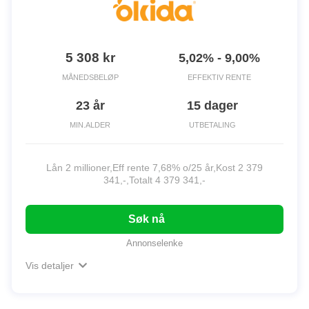
5 308 kr
5,02% - 9,00%
MÅNEDSBELØP
EFFEKTIV RENTE
23 år
15 dager
MIN.ALDER
UTBETALING
Lån 2 millioner,Eff rente 7,68% o/25 år,Kost 2 379
341,-,Totalt 4 379 341,-
Søk nå
Annonselenke
Vis detaljer