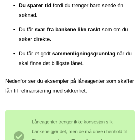
Du sparer tid
fordi du trenger bare sende én
søknad.
Du får
svar fra bankene like raskt
som om du
søker direkte.
Du får et godt
sammenligningsgrunnlag
når du
skal finne det billigste lånet.
Nedenfor ser du eksempler på låneagenter som skaffer
lån til refinansiering med sikkerhet.
Låneagenter trenger ikke konsesjon slik
bankene gjør det, men de må drive i henhold til