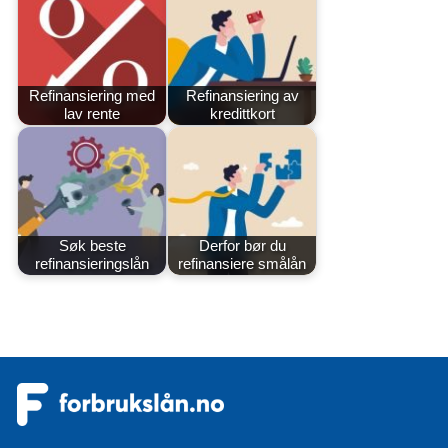
Refinansiering med
Refinansiering av
lav rente
kredittkort
Søk beste
Derfor bør du
refinansieringslån
refinansiere smålån