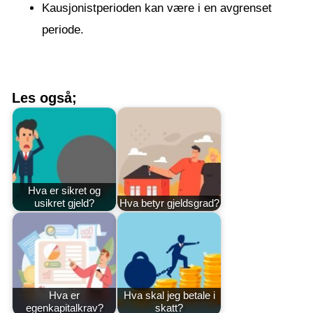
Kausjonistperioden kan være i en avgrenset
periode.
Les også;
Hva er sikret og
usikret gjeld?
Hva betyr gjeldsgrad?
Hva er
Hva skal jeg betale i
egenkapitalkrav?
skatt?