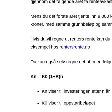
gjennom det følgende året få renteavkast
Mens du det første året tjente inn 8 000 k
kroner, med samme grunnbeløp og samm
Hvis du vil regne ut renters rente kan du o
eksempel hos
rentersrente.no
Du kan også selv regne det ut, med følg
Kn = K0 (1+R)n
Kn viser til investeringen etter n år
K0 viser til oppstartbeløpet