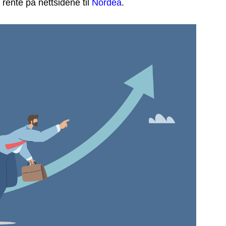
rente på nettsidene til
Nordea
.