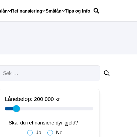
slån
Refinansiering
Smålån
Tips og Info
Søk
etter:
Lånebeløp:
200 000 kr
Skal du refinansiere dyr gjeld?
Ja
Nei