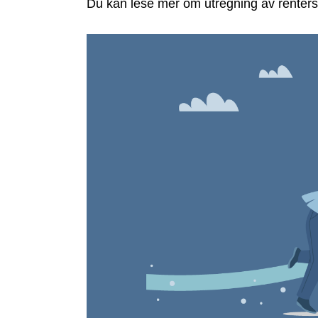
Du kan lese mer om utregning av renters 