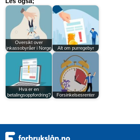
Les også;
Oversikt over
inkassobyråer i Norge
Alt om purregebyr
Hva er en
betalingsoppfordring?
Forsinkelsesrenter