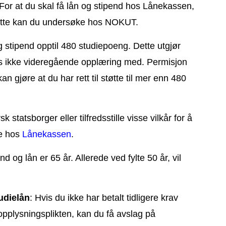
 For at du skal få lån og stipend hos Lånekassen,
ette kan du undersøke hos NOKUT.
g stipend opptil 480 studiepoeng. Dette utgjør
lles ikke videregående opplæring med. Permisjon
an gjøre at du har rett til støtte til mer enn 480
 statsborger eller tilfredsstille visse vilkår for å
te hos
Lånekassen
.
nd og lån er 65 år. Allerede ved fylte 50 år, vil
tudielån
: Hvis du ikke har betalt tidligere krav
t opplysningsplikten, kan du få avslag på