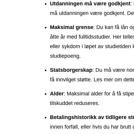
Utdanningen må være godkjent
:
må utdanningen være godkjent. D
Maksimal grense
: Du kan få lån o
åtte år med fulltidsstudier. Her te
eller sykdom i løpet av studietiden k
studiepoeng.
Statsborgerskap
: Du må være norsk
få innvilget støtte. Les mer om det
Alder
: Maksimal alder for å få stipe
tilskuddet reduseres.
Betalingshistorikk av tidligere s
innen forfall, eller hvis du har brut