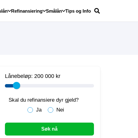
slån
Refinansiering
Smålån
Tips og Info
Lånebeløp:
200 000 kr
Skal du refinansiere dyr gjeld?
Ja
Nei
Søk nå