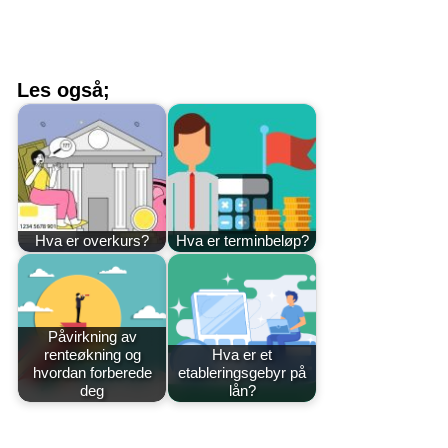
Les også;
Hva er overkurs?
Hva er terminbeløp?
Påvirkning av
renteøkning og
Hva er et
hvordan forberede
etableringsgebyr på
deg
lån?