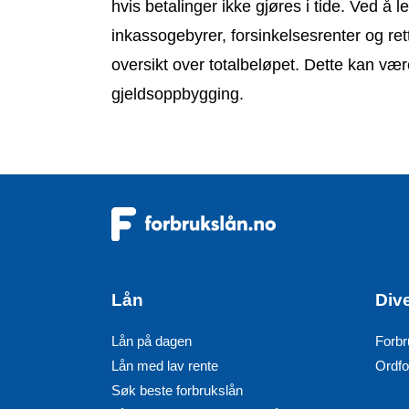
hvis betalinger ikke gjøres i tide. Ved å 
inkassogebyrer, forsinkelsesrenter og rett
oversikt over totalbeløpet. Dette kan være
gjeldsoppbygging.
Lån
Div
Lån på dagen
Forbr
Lån med lav rente
Ordfo
Søk beste forbrukslån