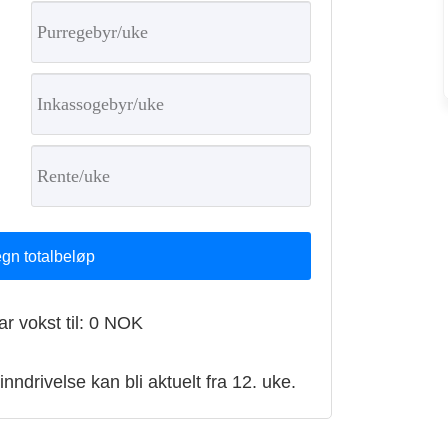
gn totalbeløp
r vokst til:
0
NOK
nndrivelse kan bli aktuelt fra 12. uke.