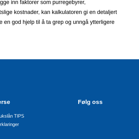
legge inn faktorer som purregebyrer,
slige kostnader, kan kalkulatoren gi en detaljert
 en god hjelp til å ta grep og unngå ytterligere
erse
Følg oss
ukslån TIPS
rklaringer