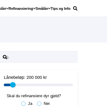
slån
Refinansiering
Smålån
Tips og Info
Lånebeløp:
200 000 kr
Skal du refinansiere dyr gjeld?
Ja
Nei