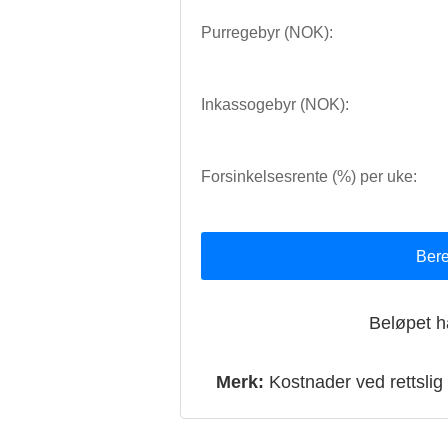
Purregebyr (NOK):
Inkassogebyr (NOK):
Forsinkelsesrente (%) per uke:
Bere
Beløpet ha
Merk:
Kostnader ved rettslig i