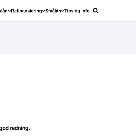
slån
Refinansiering
Smålån
Tips og Info
 god redning.