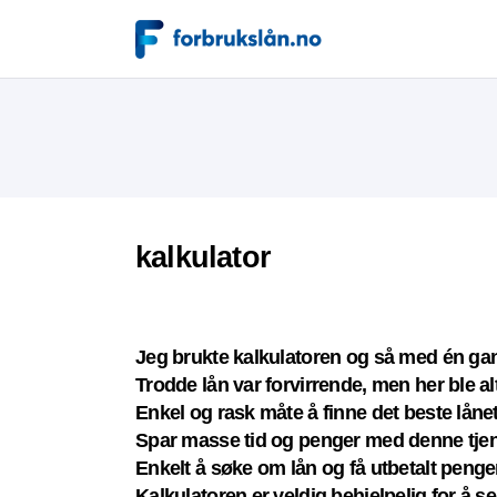
kalkulator
Jeg brukte kalkulatoren og så med én gang
Trodde lån var forvirrende, men her ble alt
Enkel og rask måte å finne det beste lånet
Spar masse tid og penger med denne tjene
Enkelt å søke om lån og få utbetalt penge
Kalkulatoren er veldig behjelpelig for å 